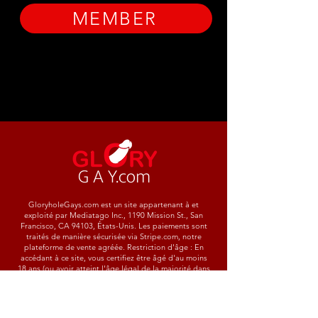
MEMBER
GloryholeGays.com est un site appartenant à et
exploité par Mediatago Inc., 1190 Mission St., San
Francisco, CA 94103, États-Unis. Les paiements sont
traités de manière sécurisée via Stripe.com, notre
plateforme de vente agréée. Restriction d'âge : En
accédant à ce site, vous certifiez être âgé d'au moins
18 ans (ou avoir atteint l'âge légal de la majorité dans
votre juridiction) et consentir à la consultation de
contenu pour adultes. Conformité à la loi américaine 18
USC § 2257 : Tous les modèles, acteurs et autres
personnes apparaissant dans les représentations