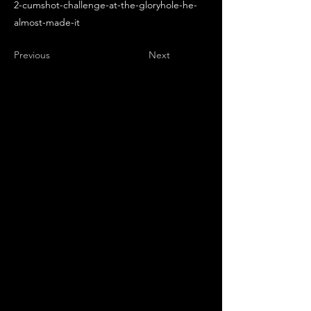
2-cumshot-challenge-at-the-gloryhole-he-
almost-made-it
Previous
Next