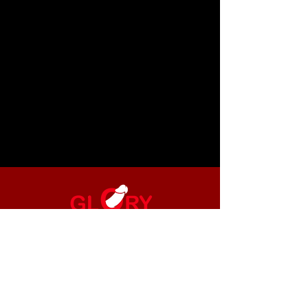
GloryholeGays.com est un site appartenant à et
exploité par Mediatago Inc., 1190 Mission St., San
Francisco, CA 94103, États-Unis. Les paiements sont
traités de manière sécurisée via Stripe.com, notre
plateforme de vente agréée. Restriction d'âge : En
accédant à ce site, vous certifiez être âgé d'au moins