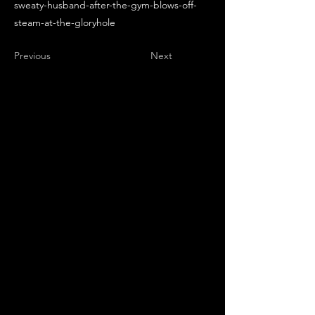
sweaty-husband-after-the-gym-blows-off-
steam-at-the-gloryhole
Previous
Next